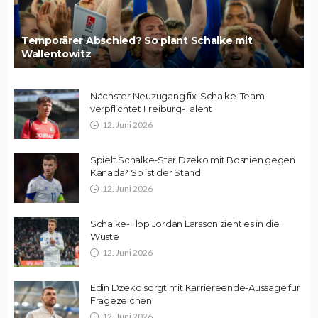
Temporärer Abschied? So plant Schalke mit
Wallentowitz
Nächster Neuzugang fix: Schalke-Team
verpflichtet Freiburg-Talent
12. Juni 2026
Spielt Schalke-Star Dzeko mit Bosnien gegen
Kanada? So ist der Stand
12. Juni 2026
Schalke-Flop Jordan Larsson zieht es in die
Wüste
12. Juni 2026
Edin Dzeko sorgt mit Karriereende-Aussage für
Fragezeichen
12. Juni 2026