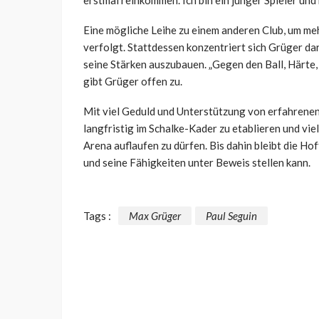
erstmal reinkommen. Ich bin ein junger Spieler und b
Eine mögliche Leihe zu einem anderen Club, um me
verfolgt. Stattdessen konzentriert sich Grüger da
seine Stärken auszubauen. „Gegen den Ball, Härte, 
gibt Grüger offen zu.
Mit viel Geduld und Unterstützung von erfahrenen
langfristig im Schalke-Kader zu etablieren und vie
Arena auflaufen zu dürfen. Bis dahin bleibt die Ho
und seine Fähigkeiten unter Beweis stellen kann.
Tags :
Max Grüger
Paul Seguin