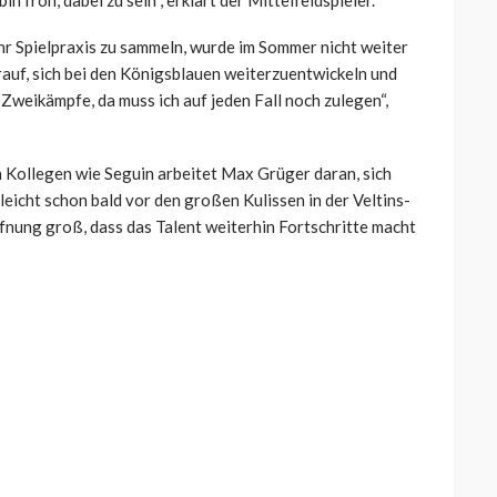
in froh, dabei zu sein“, erklärt der Mittelfeldspieler.
hr Spielpraxis zu sammeln, wurde im Sommer nicht weiter
rauf, sich bei den Königsblauen weiterzuentwickeln und
Zweikämpfe, da muss ich auf jeden Fall noch zulegen“,
 Kollegen wie Seguin arbeitet Max Grüger daran, sich
lleicht schon bald vor den großen Kulissen in der Veltins-
ffnung groß, dass das Talent weiterhin Fortschritte macht