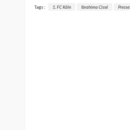
Tags :
1. FC Köln
Ibrahima Cissé
Press