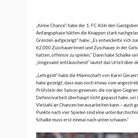
„Keine Chance“ habe der 1. FC Köln den Gastgebe
Anfangsphase hätten die Knappen stark nachgelass
Grenzen aufgezeigt“ habe. „Es entwickelte sich zun
62.000 Zuschauerinnen und Zuschauer in der Gels
hatten, offensiv zu spielen.“ Dann habe Schalke s
„Insgesamt enttäuschend“ lautet das Urteil über de
„Lehrgeld“ habe die Mannschaft von Karel Geraert
habe gezeigt, dass man noch etwas vom angestrebte
Prüfstein der Saison gewesen, die vorigen Gegner 
Defensivarbeit überhaupt nicht gepasst habe, sei 
Vielzahl an Chancen herausarbeiten kann – auch ge
Punkte nach vier Spielen sind eine unterdurchschn
Schalke muss erst einmal nach unten schauen.“