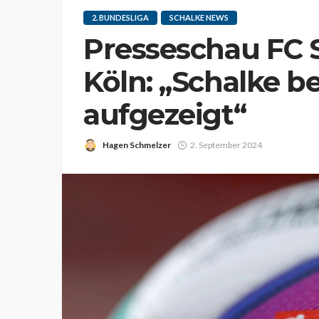
2. BUNDESLIGA
SCHALKE NEWS
Presseschau FC S
Köln: „Schalke 
aufgezeigt“
Hagen Schmelzer
2. September 2024