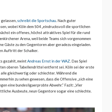
r gelassen,
schreibt die Sportschau
. Nach guter
en, wobei Köln dem S04 „eindrucksvoll die sportlichen
ächst ein offenes, höchst attraktives Spiel für die rund
enkirchener Arena, weil beide Teams sich vorgenommen
eine Gäste zu den Gegentoren aber geradezu eingeladen.
n Auftritt der Schalker.
s gezahlt, meint
Andreas Ernst in der WAZ
. Das Spiel
n oberen Tabellendrittel entfernt sei. Köln sei der erste
alle gleichwertig oder schlechter. Während die
immerhin zu sehen gewesen, dass die Offensive „sich eine
gen eine bundesligaerprobte Abwehr.“ Fazit: „Vier
ittliche Ausbeute, neun Gegentore sogar eine schlechte.