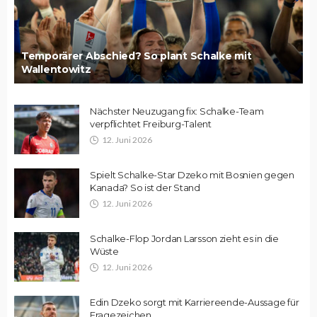
Temporärer Abschied? So plant Schalke mit
Wallentowitz
Nächster Neuzugang fix: Schalke-Team
verpflichtet Freiburg-Talent
12. Juni 2026
Spielt Schalke-Star Dzeko mit Bosnien gegen
Kanada? So ist der Stand
12. Juni 2026
Schalke-Flop Jordan Larsson zieht es in die
Wüste
12. Juni 2026
Edin Dzeko sorgt mit Karriereende-Aussage für
Fragezeichen