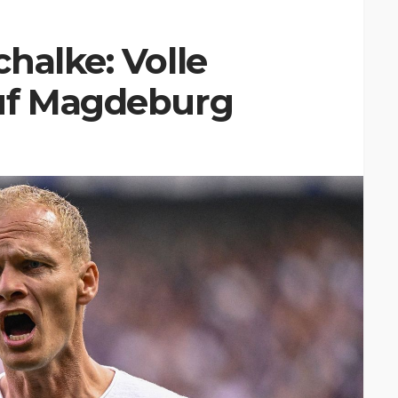
halke: Volle
uf Magdeburg