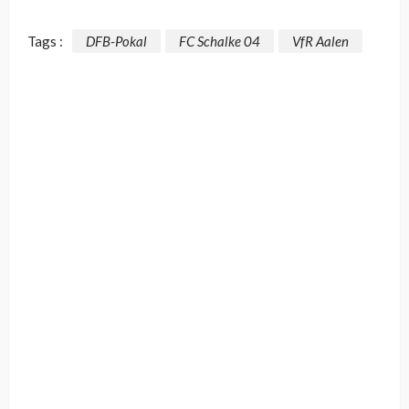
Tags :
DFB-Pokal
FC Schalke 04
VfR Aalen