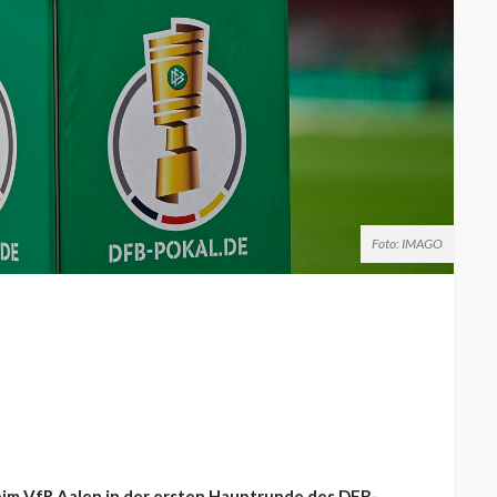
Foto: IMAGO
eim VfR Aalen in der ersten Hauptrunde des DFB-