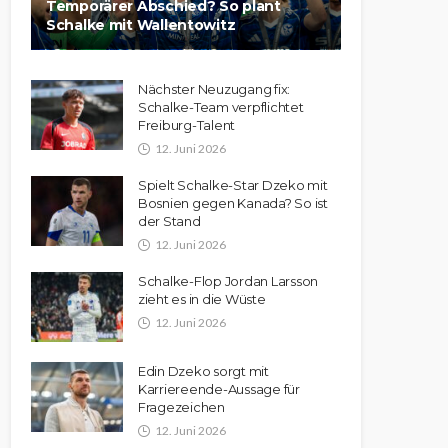
Temporärer Abschied? So plant
Schalke mit Wallentowitz
Nächster Neuzugang fix:
Schalke-Team verpflichtet
Freiburg-Talent
12. Juni 2026
Spielt Schalke-Star Dzeko mit
Bosnien gegen Kanada? So ist
der Stand
12. Juni 2026
Schalke-Flop Jordan Larsson
zieht es in die Wüste
12. Juni 2026
Edin Dzeko sorgt mit
Karriereende-Aussage für
Fragezeichen
12. Juni 2026