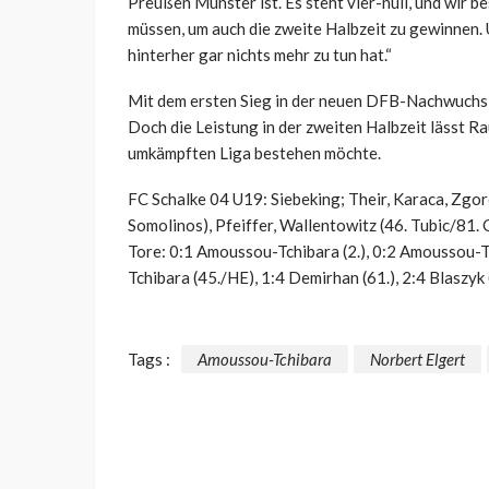
Preußen Münster ist. Es steht vier-null, und wir be
müssen, um auch die zweite Halbzeit zu gewinnen. 
hinterher gar nichts mehr zu tun hat.“
Mit dem ersten Sieg in der neuen DFB-Nachwuchsl
Doch die Leistung in der zweiten Halbzeit lässt R
umkämpften Liga bestehen möchte.
FC Schalke 04 U19: Siebeking; Their, Karaca, Zgor
Somolinos), Pfeiffer, Wallentowitz (46. Tubic/81. 
Tore: 0:1 Amoussou-Tchibara (2.), 0:2 Amoussou-T
Tchibara (45./HE), 1:4 Demirhan (61.), 2:4 Blaszyk 
Tags :
Amoussou-Tchibara
Norbert Elgert