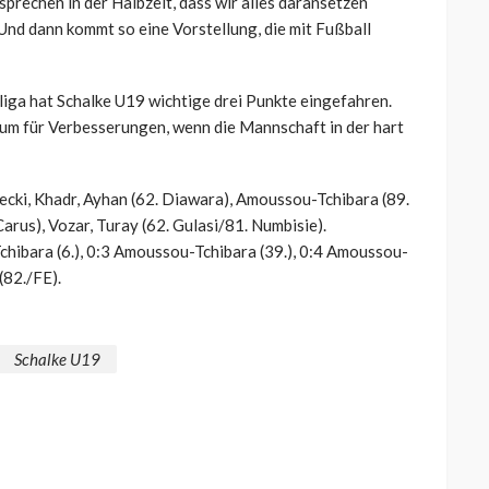
sprechen in der Halbzeit, dass wir alles daransetzen
Und dann kommt so eine Vorstellung, die mit Fußball
iga hat Schalke U19 wichtige drei Punkte eingefahren.
aum für Verbesserungen, wenn die Mannschaft in der hart
ecki, Khadr, Ayhan (62. Diawara), Amoussou-Tchibara (89.
Carus), Vozar, Turay (62. Gulasi/81. Numbisie).
chibara (6.), 0:3 Amoussou-Tchibara (39.), 0:4 Amoussou-
(82./FE).
Schalke U19