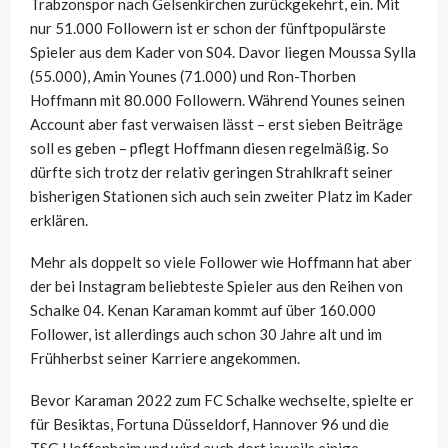
Trabzonspor nach Gelsenkirchen zurückgekehrt, ein. Mit
nur 51.000 Followern ist er schon der fünftpopulärste
Spieler aus dem Kader von S04. Davor liegen Moussa Sylla
(55.000), Amin Younes (71.000) und Ron-Thorben
Hoffmann mit 80.000 Followern. Während Younes seinen
Account aber fast verwaisen lässt – erst sieben Beiträge
soll es geben – pflegt Hoffmann diesen regelmäßig. So
dürfte sich trotz der relativ geringen Strahlkraft seiner
bisherigen Stationen sich auch sein zweiter Platz im Kader
erklären.
Mehr als doppelt so viele Follower wie Hoffmann hat aber
der bei Instagram beliebteste Spieler aus den Reihen von
Schalke 04. Kenan Karaman kommt auf über 160.000
Follower, ist allerdings auch schon 30 Jahre alt und im
Frühherbst seiner Karriere angekommen.
Bevor Karaman 2022 zum FC Schalke wechselte, spielte er
für Besiktas, Fortuna Düsseldorf, Hannover 96 und die
TSG Hoffenheim und wird auch dort jeweils einige