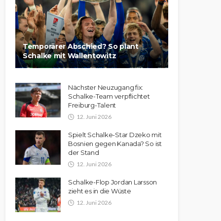
Temporärer Abschied? So plant
Schalke mit Wallentowitz
Nächster Neuzugang fix:
Schalke-Team verpflichtet
Freiburg-Talent
12. Juni 2026
Spielt Schalke-Star Dzeko mit
Bosnien gegen Kanada? So ist
der Stand
12. Juni 2026
Schalke-Flop Jordan Larsson
zieht es in die Wüste
12. Juni 2026