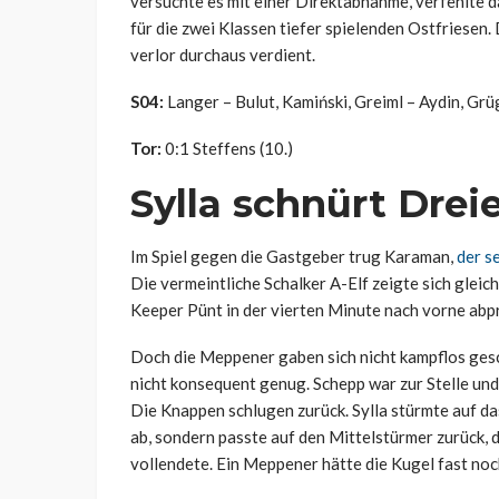
versuchte es mit einer Direktabnahme, verfehlte da
für die zwei Klassen tiefer spielenden Ostfriesen.
verlor durchaus verdient.
S04:
Langer – Bulut, Kamiński, Greiml – Aydin, Gr
Tor:
0:1 Steffens (10.)
Sylla schnürt Drei
Im Spiel gegen die Gastgeber trug Karaman,
der s
Die vermeintliche Schalker A-Elf zeigte sich glei
Keeper Pünt in der vierten Minute nach vorne abpra
Doch die Meppener gaben sich nicht kampflos gesc
nicht konsequent genug. Schepp war zur Stelle und 
Die Knappen schlugen zurück. Sylla stürmte auf da
ab, sondern passte auf den Mittelstürmer zurück, 
vollendete. Ein Meppener hätte die Kugel fast noch