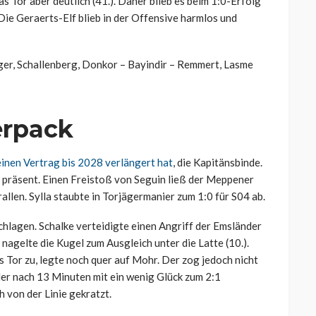
s Tor aber deutlich (41.). Daher blieb es beim 1:0-Erfolg
 Die Geraerts-Elf blieb in der Offensive harmlos und
üger, Schallenberg, Donkor – Bayindir – Remmert, Lasme
erpack
einen Vertrag bis 2028 verlängert hat
, die Kapitänsbinde.
ch präsent. Einen Freistoß von Seguin ließ der Meppener
llen. Sylla staubte in Torjägermanier zum 1:0 für S04 ab.
hlagen. Schalke verteidigte einen Angriff der Emsländer
nagelte die Kugel zum Ausgleich unter die Latte (10.).
s Tor zu, legte noch quer auf Mohr. Der zog jedoch nicht
der nach 13 Minuten mit ein wenig Glück zum 2:1
 von der Linie gekratzt.