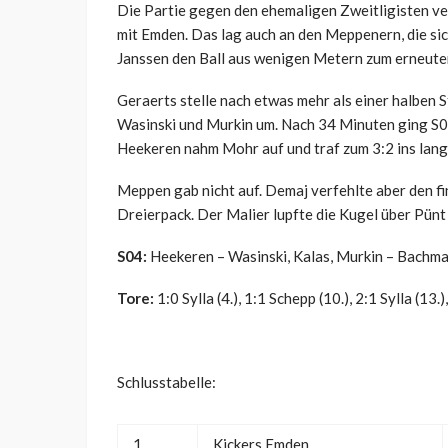
Die Partie gegen den ehemaligen Zweitligisten ver
mit Emden. Das lag auch an den Meppenern, die si
Janssen den Ball aus wenigen Metern zum erneuten
Geraerts stelle nach etwas mehr als einer halben S
Wasinski und Murkin um. Nach 34 Minuten ging S04
Heekeren nahm Mohr auf und traf zum 3:2 ins lang
Meppen gab nicht auf. Demaj verfehlte aber den fi
Dreierpack. Der Malier lupfte die Kugel über Pünt
S04:
Heekeren – Wasinski, Kalas, Murkin – Bachma
Tore:
1:0 Sylla (4.), 1:1 Schepp (10.), 2:1 Sylla (13.)
Schlusstabelle:
1.
Kickers Emden