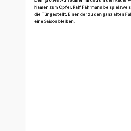
Dem großen Aufräumen im und um den Kader von 
Namen zum Opfer. Ralf Fährmann beispielsweise 
die Tür gestellt. Einer, der zu den ganz alten 
eine Saison bleiben.