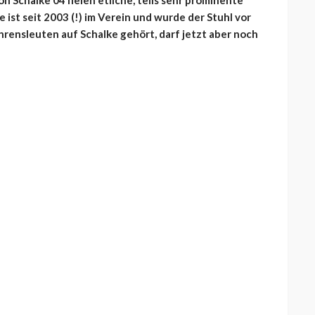
Schalke 04 fielen etliche, teils sehr prominente
ist seit 2003 (!) im Verein und wurde der Stuhl vor
Fahrensleuten auf Schalke gehört, darf jetzt aber noch