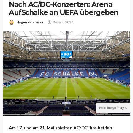
Nach AC/DC-Konzerten: Arena
AufSchalke an UEFA übergeben
Hagen Schmelzer
26. Mai 2024
Foto: imago images
Am 17. und am 21. Mai spielten AC/DC ihre beiden