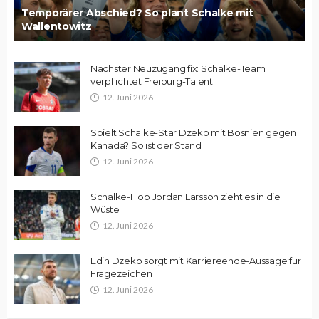
Temporärer Abschied? So plant Schalke mit
Wallentowitz
Nächster Neuzugang fix: Schalke-Team
verpflichtet Freiburg-Talent
12. Juni 2026
Spielt Schalke-Star Dzeko mit Bosnien gegen
Kanada? So ist der Stand
12. Juni 2026
Schalke-Flop Jordan Larsson zieht es in die
Wüste
12. Juni 2026
Edin Dzeko sorgt mit Karriereende-Aussage für
Fragezeichen
12. Juni 2026