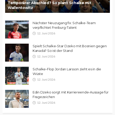
Temporärer Abschied? So plant Schalke mit
Wallentowitz
Nächster Neuzugang fix: Schalke-Team
verpflichtet Freiburg-Talent
12. Juni 2026
Spielt Schalke-Star Dzeko mit Bosnien gegen
Kanada? So ist der Stand
12. Juni 2026
Schalke-Flop Jordan Larsson zieht es in die
Wüste
12. Juni 2026
Edin Dzeko sorgt mit Karriereende-Aussage für
Fragezeichen
12. Juni 2026