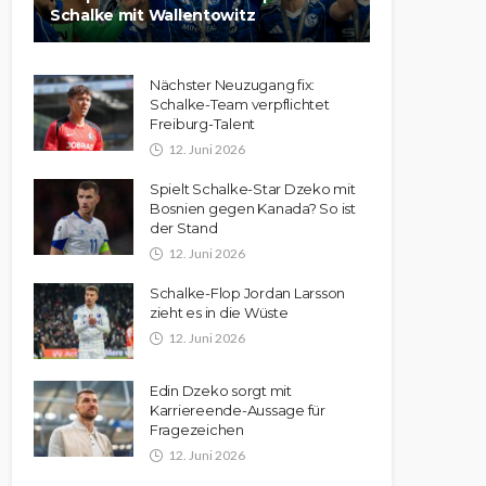
Schalke mit Wallentowitz
Nächster Neuzugang fix:
Schalke-Team verpflichtet
Freiburg-Talent
12. Juni 2026
Spielt Schalke-Star Dzeko mit
Bosnien gegen Kanada? So ist
der Stand
12. Juni 2026
Schalke-Flop Jordan Larsson
zieht es in die Wüste
12. Juni 2026
Edin Dzeko sorgt mit
Karriereende-Aussage für
Fragezeichen
12. Juni 2026