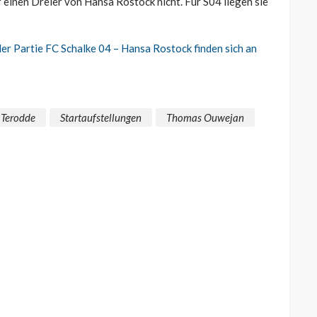
r einen Dreier von Hansa Rostock nicht. Für S04 liegen sie
der Partie FC Schalke 04 – Hansa Rostock finden sich
an
 Terodde
Startaufstellungen
Thomas Ouwejan