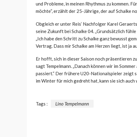
und Probleme, in meinen Rhythmus zu kommen. Für m
möchte“, erzählt der 25-Jährige, der auf Schalke n
Obgleich er unter Reis‘ Nachfolger Karel Geraert
seine Zukunft bei Schalke 04. „Grundsätzlich fühle
„Ich habe den Schritt zu Schalke ganz bewusst gema
Vertrag. Dass mir Schalke am Herzen liegt, ist ja a
Er hofft, sich in dieser Saison noch präsentieren z
sagt Tempelmann. „Danach können wir im Sommer a
passiert.“ Der frühere U20-Nationalspieler zeigt si
im Winter für mich gedreht hat, kann sie sich auch
Tags :
Lino Tempelmann