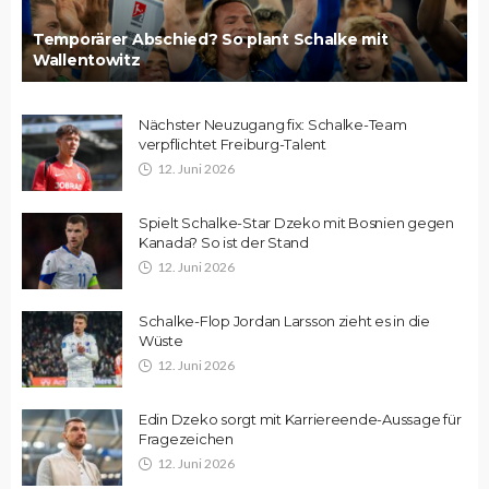
Temporärer Abschied? So plant Schalke mit
Wallentowitz
Nächster Neuzugang fix: Schalke-Team
verpflichtet Freiburg-Talent
12. Juni 2026
Spielt Schalke-Star Dzeko mit Bosnien gegen
Kanada? So ist der Stand
12. Juni 2026
Schalke-Flop Jordan Larsson zieht es in die
Wüste
12. Juni 2026
Edin Dzeko sorgt mit Karriereende-Aussage für
Fragezeichen
12. Juni 2026