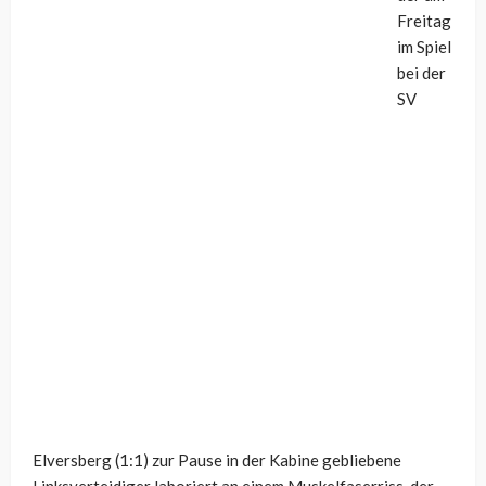
Freitag
im Spiel
bei der
SV
Elversberg (1:1) zur Pause in der Kabine gebliebene
Linksverteidiger laboriert an einem Muskelfaserriss, der