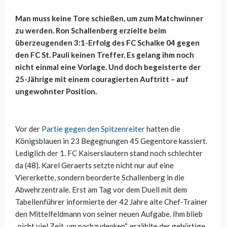
Man muss keine Tore schießen, um zum Matchwinner
zu werden. Ron Schallenberg erzielte beim
überzeugenden 3:1-Erfolg des FC Schalke 04 gegen
den FC St. Pauli keinen Treffer. Es gelang ihm noch
nicht einmal eine Vorlage. Und doch begeisterte der
25-Jährige mit einem couragierten Auftritt – auf
ungewohnter Position.
Vor der
Partie gegen den Spitzenreiter
hatten die
Königsblauen in 23 Begegnungen 45 Gegentore kassiert.
Lediglich der 1. FC Kaiserslautern stand noch schlechter
da (48). Karel Geraerts setzte nicht nur auf eine
Viererkette, sondern beorderte Schallenberg in die
Abwehrzentrale. Erst am Tag vor dem Duell mit dem
Tabellenführer informierte der 42 Jahre alte Chef-Trainer
den Mittelfeldmann von seiner neuen Aufgabe. Ihm blieb
„nicht viel Zeit, um nachzudenken“, erzählte der gebürtige