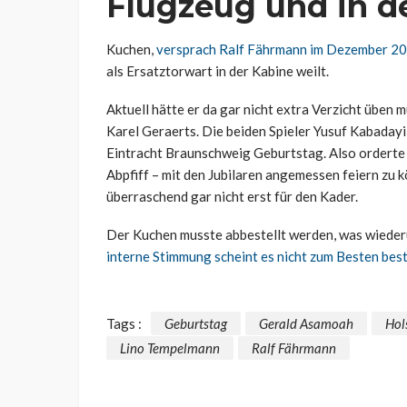
Flugzeug und in d
Kuchen,
versprach Ralf Fährmann im Dezember 2
als Ersatztorwart in der Kabine weilt.
Aktuell hätte er da gar nicht extra Verzicht üben 
Karel Geraerts. Die beiden Spieler Yusuf Kabada
Eintracht Braunschweig Geburtstag. Also orderte
Abpfiff – mit den Jubilaren angemessen feiern zu 
überraschend gar nicht erst für den Kader.
Der Kuchen musste abbestellt werden, was wieder
interne Stimmung scheint es nicht zum Besten beste
Tags :
Geburtstag
Gerald Asamoah
Hol
Lino Tempelmann
Ralf Fährmann