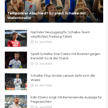
Temporärer Abschied? So plant Schalke mit
Wallentowitz
Nächster Neuzugang fix: Schalke-Team
verpflichtet Freiburg-Talent
12. Juni 2026
Spielt Schalke-Star Dzeko mit Bosnien gegen
Kanada? So ist der Stand
12. Juni 2026
Schalke-Flop Jordan Larsson zieht es in die
Wüste
12. Juni 2026
Edin Dzeko sorgt mit Karriereende-Aussage für
Fragezeichen
12. Juni 2026