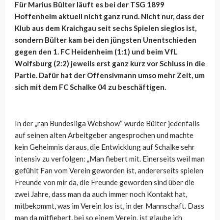
Für Marius Bülter läuft es bei der TSG 1899
Hoffenheim aktuell nicht ganz rund. Nicht nur, dass der
Klub aus dem Kraichgau seit sechs Spielen sieglos ist,
sondern Bülter kam bei den jüngsten Unentschieden
gegen den 1. FC Heidenheim (1:1) und beim VfL
Wolfsburg (2:2) jeweils erst ganz kurz vor Schluss in die
Partie. Dafür hat der Offensivmann umso mehr Zeit, um
sich mit dem FC Schalke 04 zu beschäftigen.
In der „ran Bundesliga Webshow“ wurde Bülter jedenfalls
auf seinen alten Arbeitgeber angesprochen und machte
kein Geheimnis daraus, die Entwicklung auf Schalke sehr
intensiv zu verfolgen:
„Man fiebert mit. Einerseits weil man
gefühlt Fan vom Verein geworden ist, andererseits spielen
Freunde von mir da, die Freunde geworden sind über die
zwei Jahre, dass man da auch immer noch Kontakt hat,
mitbekommt, was im Verein los ist, in der Mannschaft. Dass
man da mitfiebert, bei so einem Verein, ist glaube ich