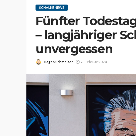
SCHALKE NEWS
Fünfter Todesta
– langjähriger S
unvergessen
Hagen Schmelzer
6. Februar 2024