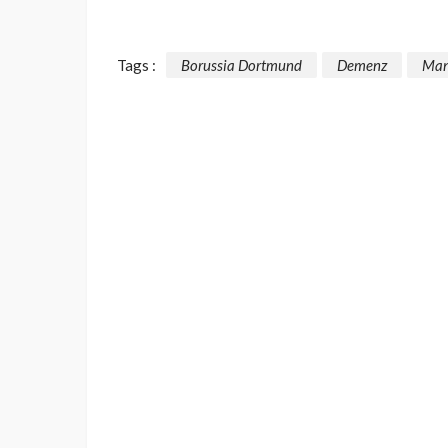
Tags :
Borussia Dortmund
Demenz
Man