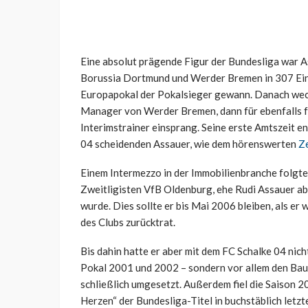
Eine absolut prägende Figur der Bundesliga war A
Borussia Dortmund und Werder Bremen in 307 Ein
Europapokal der Pokalsieger gewann. Danach wech
Manager von Werder Bremen, dann für ebenfalls fü
Interimstrainer einsprang. Seine erste Amtszeit en
04 scheidenden Assauer, wie dem hörenswerten
Z
Einem Intermezzo in der Immobilienbranche folgt
Zweitligisten VfB Oldenburg, ehe Rudi Assauer a
wurde. Dies sollte er bis Mai 2006 bleiben, als e
des Clubs zurücktrat.
Bis dahin hatte er aber mit dem FC Schalke 04 ni
Pokal 2001 und 2002 – sondern vor allem den Bau 
schließlich umgesetzt. Außerdem fiel die Saison 20
Herzen“ der Bundesliga-Titel in buchstäblich letz