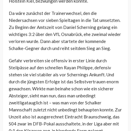
Holstein Kiel, bezwungen werden konnte.
Da wäre zunächst der Trainerwechsel, den die
Niedersachsen vor sieben Spieltagen in die Tat umsetzten.
Zu Beginn der Amtszeit von Daniel Scherning gelang ein
wichtiges 3:2 über den VfL Osnabrück, ehe zweimal wieder
verloren wurde. Dann aber startete der kommende
Schalke-Gegner durch und reiht seitdem Sieg an Sieg.
Gefahr verbreiten sie offensiv in erster Linie durch
Steilpässe auf den schnellen Rayan Philippe, defensiv
stehen sie viel stabiler als vor Schernings Ankunft. Und
durch die jüngsten Erfolge ist das Selbstvertrauen enorm
gewachsen. Wirkte man beinahe schon wie ein sicherer
Absteiger, sieht man nun, dass man unbedingt
zweitligatauglich ist – was man von der Schalker
Mannschaft zuletzt nicht unbedingt behaupten konnte. Zur
Unzeit also ist ausgerechnet Eintracht Braunschweig, das
S04 zwar im DFB-Pokal ausschaltete, in der Liga aber mit
0:1 den Kürzeren zog, in blendende Form gelangt.