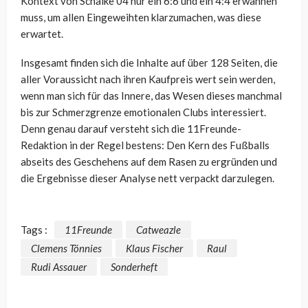
Kontext von Schalke 04 nur ein 6:6 und ein 4:4 erwähnen
muss, um allen Eingeweihten klarzumachen, was diese
erwartet.
Insgesamt finden sich die Inhalte auf über 128 Seiten, die
aller Voraussicht nach ihren Kaufpreis wert sein werden,
wenn man sich für das Innere, das Wesen dieses manchmal
bis zur Schmerzgrenze emotionalen Clubs interessiert.
Denn genau darauf versteht sich die 11Freunde-
Redaktion in der Regel bestens: Den Kern des Fußballs
abseits des Geschehens auf dem Rasen zu ergründen und
die Ergebnisse dieser Analyse nett verpackt darzulegen.
Tags :
11Freunde
Catweazle
Clemens Tönnies
Klaus Fischer
Raul
Rudi Assauer
Sonderheft