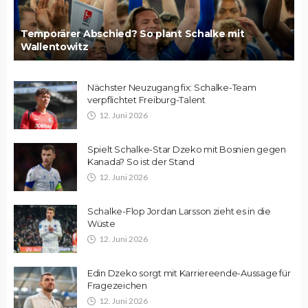
Temporärer Abschied? So plant Schalke mit
Wallentowitz
Nächster Neuzugang fix: Schalke-Team
verpflichtet Freiburg-Talent
12. Juni 2026
Spielt Schalke-Star Dzeko mit Bosnien gegen
Kanada? So ist der Stand
12. Juni 2026
Schalke-Flop Jordan Larsson zieht es in die
Wüste
12. Juni 2026
Edin Dzeko sorgt mit Karriereende-Aussage für
Fragezeichen
12. Juni 2026