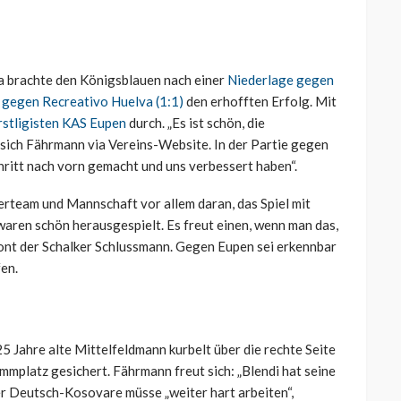
ga brachte den Königsblauen nach einer
Niederlage gegen
gegen Recreativo Huelva (1:1)
den erhofften Erfolg. Mit
rstligisten KAS Eupen
durch. „Es ist schön, die
 sich Fährmann via Vereins-Website. In der Partie gegen
Schritt nach vorn gemacht und uns verbessert haben“.
erteam und Mannschaft vor allem daran, das Spiel mit
 waren schön herausgespielt. Es freut einen, wenn man das,
etont der Schalker Schlussmann. Gegen Eupen sei erkennbar
en.
25 Jahre alte Mittelfeldmann kurbelt über die rechte Seite
ammplatz gesichert. Fährmann freut sich: „Blendi hat seine
er Deutsch-Kosovare müsse „weiter hart arbeiten“,