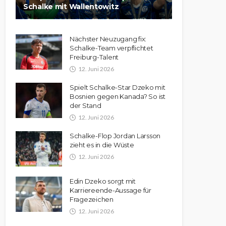
Schalke mit Wallentowitz
Nächster Neuzugang fix:
Schalke-Team verpflichtet
Freiburg-Talent
12. Juni 2026
Spielt Schalke-Star Dzeko mit
Bosnien gegen Kanada? So ist
der Stand
12. Juni 2026
Schalke-Flop Jordan Larsson
zieht es in die Wüste
12. Juni 2026
Edin Dzeko sorgt mit
Karriereende-Aussage für
Fragezeichen
12. Juni 2026