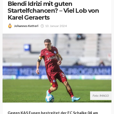
Blendi Idrizi mit guten
Startelfchancen? – Viel Lob von
Karel Geraerts
Johannes Ketterl
13. Januar 2024
Foto: IMAGO
Gegen KAS Eupen bestreitet der FC Schalke 04 am