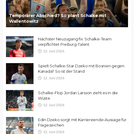
Temporärer Abschied? So plant Schalke mit
Wallentowitz
Nächster Neuzugang fix: Schalke-Team
verpflichtet Freiburg-Talent
12. Juni 2026
Spielt Schalke-Star Dzeko mit Bosnien gegen
Kanada? So ist der Stand
12. Juni 2026
Schalke-Flop Jordan Larsson zieht es in die
Wüste
12. Juni 2026
Edin Dzeko sorgt mit Karriereende-Aussage für
Fragezeichen
12. Juni 2026