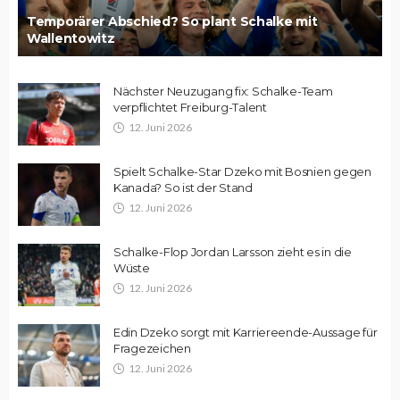
Temporärer Abschied? So plant Schalke mit
Wallentowitz
Nächster Neuzugang fix: Schalke-Team
verpflichtet Freiburg-Talent
12. Juni 2026
Spielt Schalke-Star Dzeko mit Bosnien gegen
Kanada? So ist der Stand
12. Juni 2026
Schalke-Flop Jordan Larsson zieht es in die
Wüste
12. Juni 2026
Edin Dzeko sorgt mit Karriereende-Aussage für
Fragezeichen
12. Juni 2026