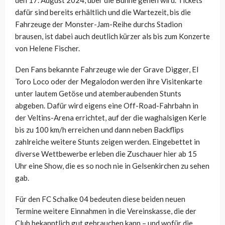
den 17. August 2024, über die Bühne gehen wird. Tickets
dafür sind bereits erhältlich und die Wartezeit, bis die
Fahrzeuge der Monster-Jam-Reihe durchs Stadion
brausen, ist dabei auch deutlich kürzer als bis zum Konzerte
von Helene Fischer.
Den Fans bekannte Fahrzeuge wie der Grave Digger, El
Toro Loco oder der Megalodon werden ihre Visitenkarte
unter lautem Getöse und atemberaubenden Stunts
abgeben. Dafür wird eigens eine Off-Road-Fahrbahn in
der Veltins-Arena errichtet, auf der die waghalsigen Kerle
bis zu 100 km/h erreichen und dann neben Backflips
zahlreiche weitere Stunts zeigen werden. Eingebettet in
diverse Wettbewerbe erleben die Zuschauer hier ab 15
Uhr eine Show, die es so noch nie in Gelsenkirchen zu sehen
gab.
Für den FC Schalke 04 bedeuten diese beiden neuen
Termine weitere Einnahmen in die Vereinskasse, die der
Club bekanntlich gut gebrauchen kann – und wofür die