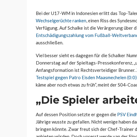
Bei der U17-WM in Indonesien erlitt das Top-Tale
Wechselgerüchte ranken
, einen Riss des Syndesm
Verfügung. Auf Schalke ist die Verärgerung über d
Entschädigungszahlung vom Fußball-Weltverband
ausschließen.
Viel besser sieht es dagegen für die Schalker Numm
Donnerstag auf der Spieltags-Pressekonferenz, „u
Anfangsformation ist Rechtsverteidiger Brunner. 
Testspiel gegen Patro Eisden Maasmechelen (0:0)
käme aber noch etwas zu früh“, meint der S04-Coa
„Die Spieler arbeit
Auf dessen Position setzte er gegen die
PSV Eindh
Jährige wusste zu gefallen. Nicht wenige haben da
bringen könnte. Zwar freut sich der Chef-Trainer d
anbieten würden. Doch vorerst werde van der Sloot