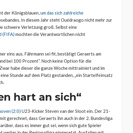
nt der Königsblauen,
um das sich zahlreiche
osebandes. In diesem Jahr steht Ouédraogo nicht mehr zur
ie schwere Verletzung groß. Selbst eine
 (FIFA)
mochten die Verantwortlichen nicht
er eins aus. Fährmann sei fit, bestätigt Geraerts am
nd bei 100 Prozent“. Noch keine Option für die
Zwar habe dieser die ganze Woche mittrainiert und im
eine Stunde auf dem Platz gestanden, „ein Startelfeinsatz
ch.
en hart an sich“
oven (2:0)
U23-Kicker Steven van der Sloot ein. Der 21-
mit gerechnet, dass Geraerts ihn auch in der 2. Bundesliga
arüber, dass es immer gut sei, wenn sich gute Spieler
 weiter in der Regionalliga eingesetzt. Ausfallen mit