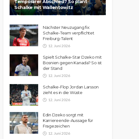
Temporärer Abschied? So plant
Schalke mit Wallentowitz
Nächster Neuzugang fix:
Schalke-Team verpflichtet
Freiburg-Talent
12. Juni 2026
Spielt Schalke-Star Dzeko mit
Bosnien gegen Kanada? So ist
der Stand
12. Juni 2026
Schalke-Flop Jordan Larsson
zieht es in die Wüste
12. Juni 2026
Edin Dzeko sorgt mit
Karriereende-Aussage für
Fragezeichen
12. Juni 2026