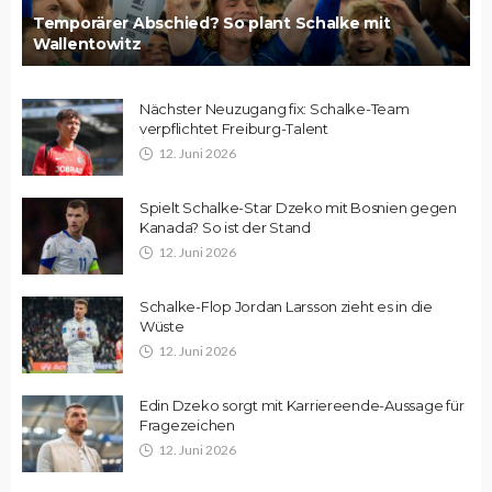
Temporärer Abschied? So plant Schalke mit
Wallentowitz
Nächster Neuzugang fix: Schalke-Team
verpflichtet Freiburg-Talent
12. Juni 2026
Spielt Schalke-Star Dzeko mit Bosnien gegen
Kanada? So ist der Stand
12. Juni 2026
Schalke-Flop Jordan Larsson zieht es in die
Wüste
12. Juni 2026
Edin Dzeko sorgt mit Karriereende-Aussage für
Fragezeichen
12. Juni 2026