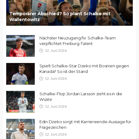
Temporärer Abschied? So plant Schalke mit
Wallentowitz
Nächster Neuzugang fix: Schalke-Team
verpflichtet Freiburg-Talent
12. Juni 2026
Spielt Schalke-Star Dzeko mit Bosnien gegen
Kanada? So ist der Stand
12. Juni 2026
Schalke-Flop Jordan Larsson zieht es in die
Wüste
12. Juni 2026
Edin Dzeko sorgt mit Karriereende-Aussage für
Fragezeichen
12. Juni 2026