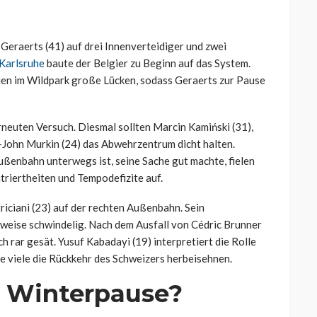
Geraerts (41) auf drei Innenverteidiger und zwei
 Karlsruhe
baute der Belgier zu Beginn auf das System.
uen im Wildpark große Lücken, sodass Geraerts zur Pause
euten Versuch. Diesmal sollten Marcin Kamiński (31),
John Murkin (24) das Abwehrzentrum dicht halten.
ußenbahn unterwegs ist, seine Sache gut machte, fielen
riertheiten und Tempodefizite auf.
ciani (23) auf der rechten Außenbahn. Sein
nweise schwindelig. Nach dem Ausfall von Cédric Brunner
ch rar gesät. Yusuf Kabadayi (19) interpretiert die Rolle
e viele die Rückkehr des Schweizers herbeisehnen.
r Winterpause?