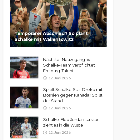
Temporärer Abschied? So plant
Schalke mit Wallentowitz
Nächster Neuzugang fix:
Schalke-Team verpflichtet
Freiburg-Talent
12. Juni 2026
Spielt Schalke-Star Dzeko mit
Bosnien gegen Kanada? So ist
der Stand
12. Juni 2026
Schalke-Flop Jordan Larsson
zieht es in die Wüste
12. Juni 2026