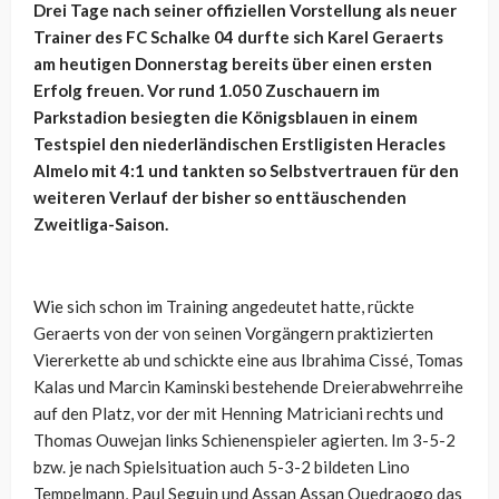
Drei Tage nach seiner offiziellen Vorstellung als neuer
Trainer des FC Schalke 04 durfte sich Karel Geraerts
am heutigen Donnerstag bereits über einen ersten
Erfolg freuen. Vor rund 1.050 Zuschauern im
Parkstadion besiegten die Königsblauen in einem
Testspiel den niederländischen Erstligisten Heracles
Almelo mit 4:1 und tankten so Selbstvertrauen für den
weiteren Verlauf der bisher so enttäuschenden
Zweitliga-Saison.
Wie sich schon im Training angedeutet hatte, rückte
Geraerts von der von seinen Vorgängern praktizierten
Viererkette ab und schickte eine aus Ibrahima Cissé, Tomas
Kalas und Marcin Kaminski bestehende Dreierabwehrreihe
auf den Platz, vor der mit Henning Matriciani rechts und
Thomas Ouwejan links Schienenspieler agierten. Im 3-5-2
bzw. je nach Spielsituation auch 5-3-2 bildeten Lino
Tempelmann, Paul Seguin und Assan Assan Ouedraogo das