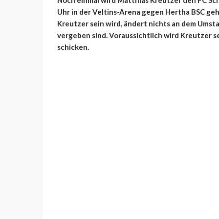
Noch einmal wird Matthias Kreutzer den FC Sch
Uhr in der Veltins-Arena gegen Hertha BSC geht
Kreutzer sein wird, ändert nichts an dem Umsta
vergeben sind. Voraussichtlich wird Kreutzer s
schicken.