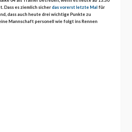
alke 04 als Trainer betreuen, wenn es heute ab 13.30
. Dass es ziemlich sicher
das vorerst letzte Mal
für
nd, dass auch heute drei wichtige Punkte zu
eine Mannschaft personell wie folgt ins Rennen