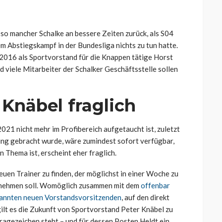
so mancher Schalke an bessere Zeiten zurück, als S04
m Abstiegskampf in der Bundesliga nichts zu tun hatte.
s 2016 als Sportvorstand für die Knappen tätige Horst
d viele Mitarbeiter der Schalker Geschäftsstelle sollen
Knäbel fraglich
2021 nicht mehr im Profibereich aufgetaucht ist, zuletzt
ung gebracht wurde, wäre zumindest sofort verfügbar,
n Thema ist, erscheint eher fraglich.
euen Trainer zu finden, der möglichst in einer Woche zu
nehmen soll. Womöglich zusammen mit dem
offenbar
kannten neuen Vorstandsvorsitzenden
, auf den direkt
ilt es die Zukunft von Sportvorstand Peter Knäbel zu
 Fragezeichen steht – und für dessen Posten Heldt ein