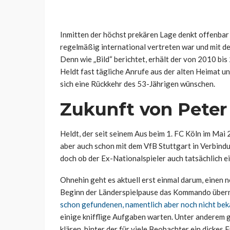
Inmitten der höchst prekären Lage denkt offenbar 
regelmäßig international vertreten war und mit de
Denn wie „Bild“ berichtet, erhält der von 2010 bi
Heldt fast tägliche Anrufe aus der alten Heimat un
sich eine Rückkehr des 53-Jährigen wünschen.
Zukunft von Peter 
Heldt, der seit seinem Aus beim 1. FC Köln im Mai 
aber auch schon mit dem VfB Stuttgart in Verbind
doch ob der Ex-Nationalspieler auch tatsächlich ei
Ohnehin geht es aktuell erst einmal darum, einen n
Beginn der Länderspielpause das Kommando über
schon gefundenen, namentlich aber noch nicht be
einige knifflige Aufgaben warten. Unter anderem g
klären, hinter der für viele Beobachter ein dickes