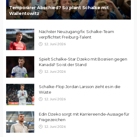
Temporärer Abschied? So plant Schalke mit
Wallentowitz
Nächster Neuzugang fix: Schalke-Team
verpflichtet Freiburg-Talent
12. Juni 2026
Spielt Schalke-Star Dzeko mit Bosnien gegen
Kanada? So ist der Stand
12. Juni 2026
Schalke-Flop Jordan Larsson zieht es in die
Wüste
12. Juni 2026
Edin Dzeko sorgt mit Karriereende-Aussage für
Fragezeichen
12. Juni 2026