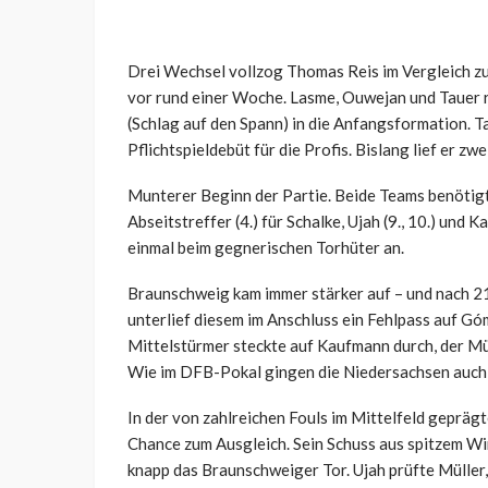
Drei Wechsel vollzog Thomas Reis im Vergleich zu
vor rund einer Woche. Lasme, Ouwejan und Tauer r
(Schlag auf den Spann) in die Anfangsformation. T
Pflichtspieldebüt für die Profis. Bislang lief er zwe
Munterer Beginn der Partie. Beide Teams benötig
Abseitstreffer (4.) für Schalke, Ujah (9., 10.) und
einmal beim gegnerischen Torhüter an.
Braunschweig kam immer stärker auf – und nach 2
unterlief diesem im Anschluss ein Fehlpass auf Góm
Mittelstürmer steckte auf Kaufmann durch, der Mül
Wie im DFB-Pokal gingen die Niedersachsen auch i
In der von zahlreichen Fouls im Mittelfeld geprä
Chance zum Ausgleich. Sein Schuss aus spitzem Wi
knapp das Braunschweiger Tor. Ujah prüfte Müller, 