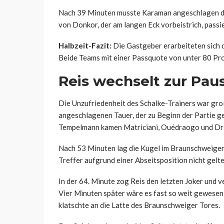
Nach 39 Minuten musste Karaman angeschlagen de
von Donkor, der am langen Eck vorbeistrich, passie
Halbzeit-Fazit:
Die Gastgeber erarbeiteten sich d
Beide Teams mit einer Passquote von unter 80 Pro
Reis wechselt zur Pau
Die Unzufriedenheit des Schalke-Trainers war groß
angeschlagenen Tauer, der zu Beginn der Partie ge
Tempelmann kamen Matriciani, Ouédraogo und Drex
Nach 53 Minuten lag die Kugel im Braunschweiger 
Treffer aufgrund einer Abseitsposition nicht gelten
In der 64. Minute zog Reis den letzten Joker und v
Vier Minuten später wäre es fast so weit gewesen
klatschte an die Latte des Braunschweiger Tores.