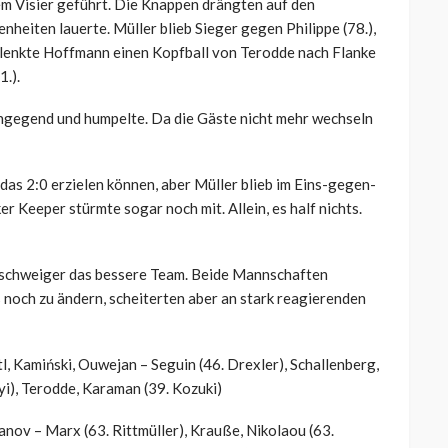
em Visier geführt. Die Knappen drängten auf den
heiten lauerte. Müller blieb Sieger gegen Philippe (78.),
 lenkte Hoffmann einen Kopfball von Terodde nach Flanke
.).
tengegend und humpelte. Da die Gäste nicht mehr wechseln
 das 2:0 erzielen können, aber Müller blieb im Eins-gegen-
 Keeper stürmte sogar noch mit. Allein, es half nichts.
unschweiger das bessere Team. Beide Mannschaften
noch zu ändern, scheiterten aber an stark reagierenden
l, Kamiński, Ouwejan – Seguin (46. Drexler), Schallenberg,
), Terodde, Karaman (39. Kozuki)
nov – Marx (63. Rittmüller), Krauße, Nikolaou (63.