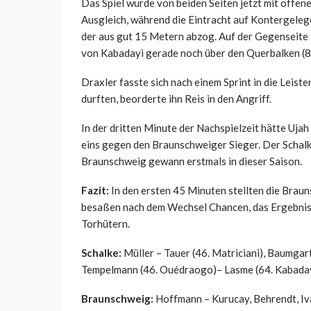
Das Spiel wurde von beiden Seiten jetzt mit offen
Ausgleich, während die Eintracht auf Kontergelegen
der aus gut 15 Metern abzog. Auf der Gegenseite
von Kabadayi gerade noch über den Querbalken (81
Draxler fasste sich nach einem Sprint in die Leis
durften, beorderte ihn Reis in den Angriff.
In der dritten Minute der Nachspielzeit hätte Ujah
eins gegen den Braunschweiger Sieger. Der Schalker
Braunschweig gewann erstmals in dieser Saison.
Fazit:
In den ersten 45 Minuten stellten die Bra
besaßen nach dem Wechsel Chancen, das Ergebnis 
Torhütern.
Schalke:
Müller – Tauer (46. Matriciani), Baumgart
Tempelmann (46. Ouédraogo)– Lasme (64. Kabadayi
Braunschweig:
Hoffmann – Kurucay, Behrendt, Iva