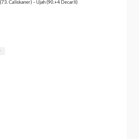
73. Caliskaner) – Ujah (90.+4 Decarli)
g