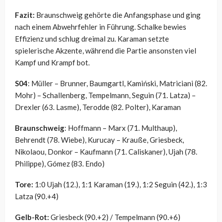
Fazit:
Braunschweig gehörte die Anfangsphase und ging
nach einem Abwehrfehler in Führung. Schalke bewies
Effizienz und schlug dreimal zu. Karaman setzte
spielerische Akzente, während die Partie ansonsten viel
Kampf und Krampf bot.
S04
: Müller – Brunner, Baumgartl, Kamiński, Matriciani (82.
Mohr) – Schallenberg, Tempelmann, Seguin (71. Latza) –
Drexler (63. Lasme), Terodde (82. Polter), Karaman
Braunschweig
: Hoffmann – Marx (71. Multhaup),
Behrendt (78. Wiebe), Kurucay – Krauße, Griesbeck,
Nikolaou, Donkor – Kaufmann (71. Caliskaner), Ujah (78.
Philippe), Gómez (83. Endo)
Tore:
1:0 Ujah (12.), 1:1 Karaman (19.), 1:2 Seguin (42.), 1:3
Latza (90.+4)
Gelb-Rot:
Griesbeck (90.+2) / Tempelmann (90.+6)