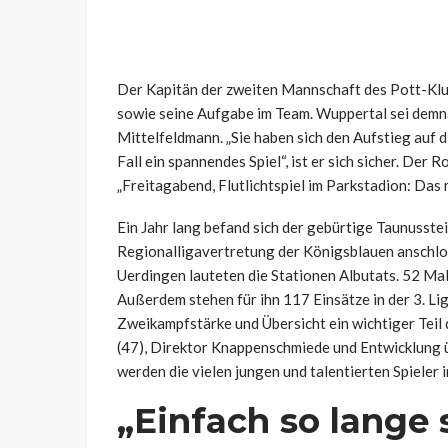
Der Kapitän der zweiten Mannschaft des Pott-Klu
sowie seine Aufgabe im Team. Wuppertal sei demnac
Mittelfeldmann. „Sie haben sich den Aufstieg auf d
Fall ein spannendes Spiel“, ist er sich sicher. Der 
„Freitagabend, Flutlichtspiel im Parkstadion: Das
Ein Jahr lang befand sich der gebürtige Taunusste
Regionalligavertretung der Königsblauen anschl
Uerdingen lauteten die Stationen Albutats. 52 Mal l
Außerdem stehen für ihn 117 Einsätze in der 3. Liga
Zweikampfstärke und Übersicht ein wichtiger Teil 
(47), Direktor Knappenschmiede und Entwicklung ü
werden die vielen jungen und talentierten Spieler
„Einfach so lange 