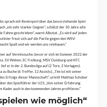
bs sprach mit
Reviersport
über das bevorstehende Spiel
h „ein sehr starker Gegner“, schätzt der 30 Jahre alte
ie Fahne geschrieben“, warnt Albutat. „Es wird auf jeden
Routinier freut sich auf die Partie gegen den WSV:
 macht Spaß und wir werden uns reinhauen.“
iner auf Vereinssuche, bevor er sich im Sommer 2022 der
oss. SV Wehen, SC Freiburg, MSV Duisburg und KFC
ief er in der 2. Bundesliga auf (2 Tore, 2 Vorlagen).
 zu Buche (6 Treffer, 12 Assists). „Tim ist mit seiner
des Erfolgs dieser Mannschaft“, urteilt Mathias Schober
ber den Spielführer der U23. „Von seiner Erfahrung
 im Kader auch in den kommenden Jahren profitieren.“
spielen wie möglich“