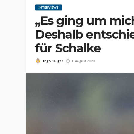
INTERVIEWS
„Es ging um mich 
Deshalb entschi
für Schalke
Ingo Krüger
1. August 2023