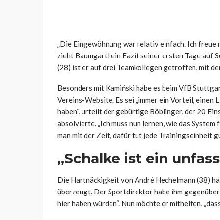
„Die Eingewöhnung war relativ einfach. Ich freue m
zieht Baumgartl ein Fazit seiner ersten Tage auf 
(28) ist er auf drei Teamkollegen getroffen, mit 
Besonders mit Kamiński habe es beim VfB Stuttgart
Vereins-Website. Es sei „immer ein Vorteil, einen 
haben“, urteilt der gebürtige Böblinger, der 20 E
absolvierte. „Ich muss nun lernen, wie das System f
man mit der Zeit, dafür tut jede Trainingseinheit
„Schalke ist ein unfas
Die Hartnäckigkeit von André Hechelmann (38) h
überzeugt. Der Sportdirektor habe ihm gegenüber 
hier haben würden“. Nun möchte er mithelfen, „dass