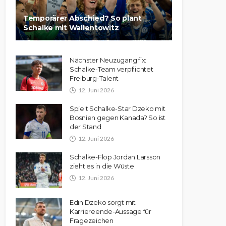
Temporärer Abschied? So plant
Schalke mit Wallentowitz
Nächster Neuzugang fix:
Schalke-Team verpflichtet
Freiburg-Talent
12. Juni 2026
Spielt Schalke-Star Dzeko mit
Bosnien gegen Kanada? So ist
der Stand
12. Juni 2026
Schalke-Flop Jordan Larsson
zieht es in die Wüste
12. Juni 2026
Edin Dzeko sorgt mit
Karriereende-Aussage für
Fragezeichen