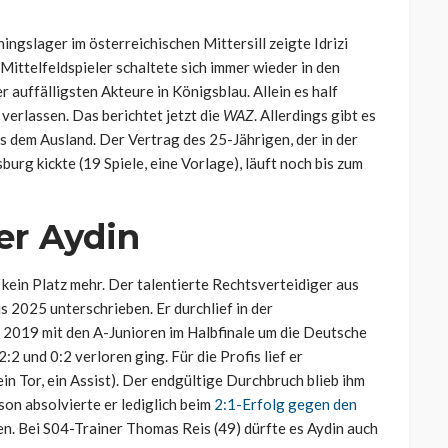
ningslager im österreichischen Mittersill zeigte Idrizi
Mittelfeldspieler schaltete sich immer wieder in den
 auffälligsten Akteure in Königsblau. Allein es half
verlassen. Das berichtet jetzt die
WAZ
. Allerdings gibt es
s dem Ausland. Der Vertrag des 25-Jährigen, der in der
rg kickte (19 Spiele, eine Vorlage), läuft noch bis zum
er Aydin
 kein Platz mehr. Der talentierte Rechtsverteidiger aus
is 2025 unterschrieben. Er durchlief in der
2019 mit den A-Junioren im Halbfinale um die Deutsche
 und 0:2 verloren ging. Für die Profis lief er
n Tor, ein Assist). Der endgültige Durchbruch blieb ihm
son absolvierte er lediglich beim
2:1-Erfolg gegen den
en. Bei S04-Trainer Thomas Reis (49) dürfte es Aydin auch