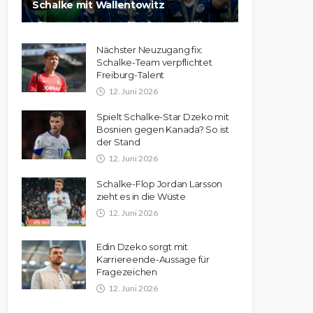
Schalke mit Wallentowitz
Nächster Neuzugang fix:
Schalke-Team verpflichtet
Freiburg-Talent
12. Juni 2026
Spielt Schalke-Star Dzeko mit
Bosnien gegen Kanada? So ist
der Stand
12. Juni 2026
Schalke-Flop Jordan Larsson
zieht es in die Wüste
12. Juni 2026
Edin Dzeko sorgt mit
Karriereende-Aussage für
Fragezeichen
12. Juni 2026