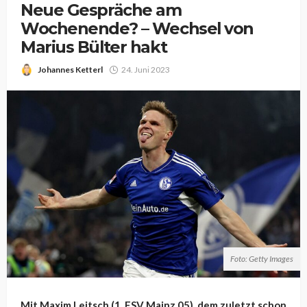
Neue Gespräche am
Wochenende? – Wechsel von
Marius Bülter hakt
Johannes Ketterl
24. Juni 2023
Foto: Getty Images
Mit
Maxim Leitsch (1. FSV Mainz 05), dem zuletzt schon