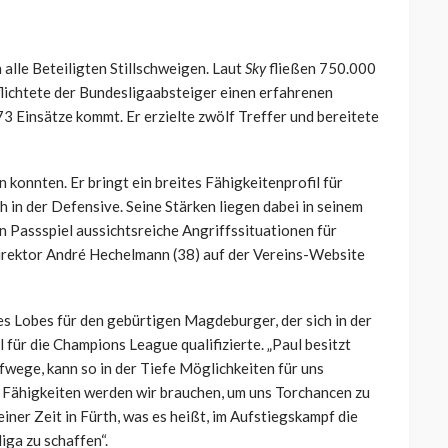
alle Beteiligten Stillschweigen. Laut
Sky
fließen 750.000
flichtete der Bundesligaabsteiger einen erfahrenen
173 Einsätze kommt. Er erzielte zwölf Treffer und bereitete
 konnten. Er bringt ein breites Fähigkeitenprofil für
h in der Defensive. Seine Stärken liegen dabei in seinem
n Passspiel aussichtsreiche Angriffssituationen für
irektor André Hechelmann (38) auf der Vereins-Website
des Lobes für den gebürtigen Magdeburger, der sich in der
 für die Champions League qualifizierte. „Paul besitzt
wege, kann so in der Tiefe Möglichkeiten für uns
se Fähigkeiten werden wir brauchen, um uns Torchancen zu
einer Zeit in Fürth, was es heißt, im Aufstiegskampf die
ga zu schaffen“.