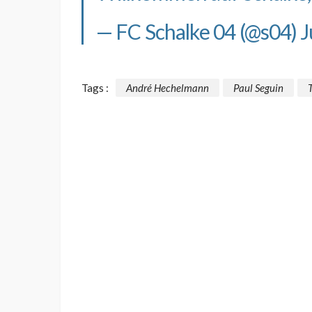
— FC Schalke 04 (@s04)
J
Tags :
André Hechelmann
Paul Seguin