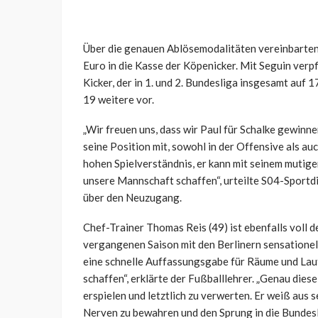
Über die genauen Ablösemodalitäten vereinbarten 
Euro in die Kasse der Köpenicker. Mit Seguin verp
Kicker, der in 1. und 2. Bundesliga insgesamt auf 
19 weitere vor.
„Wir freuen uns, dass wir Paul für Schalke gewinnen
seine Position mit, sowohl in der Offensive als auc
hohen Spielverständnis, er kann mit seinem mutige
unsere Mannschaft schaffen“, urteilte S04-Sportd
über den Neuzugang.
Chef-Trainer Thomas Reis (49) ist ebenfalls voll 
vergangenen Saison mit den Berlinern sensationell
eine schnelle Auffassungsgabe für Räume und Lauf
schaffen“, erklärte der Fußballlehrer. „Genau die
erspielen und letztlich zu verwerten. Er weiß aus s
Nerven zu bewahren und den Sprung in die Bundesli