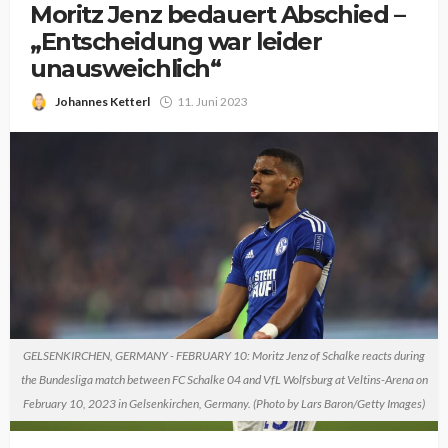
Moritz Jenz bedauert Abschied –
„Entscheidung war leider
unausweichlich“
Johannes Ketterl
11. Juni 2023
GELSENKIRCHEN, GERMANY - FEBRUARY 10: Moritz Jenz of Schalke reacts during
the Bundesliga match between FC Schalke 04 and VfL Wolfsburg at Veltins-Arena on
February 10, 2023 in Gelsenkirchen, Germany. (Photo by Lars Baron/Getty Images)