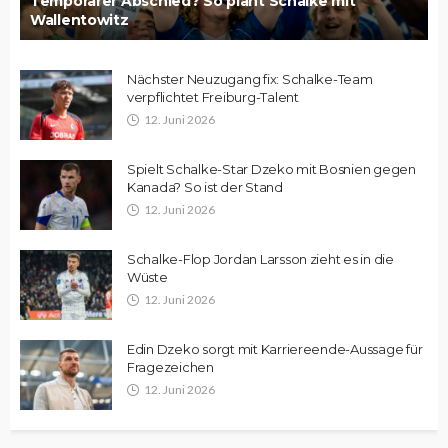
Temporärer Abschied? So plant Schalke mit
Wallentowitz
Nächster Neuzugang fix: Schalke-Team
verpflichtet Freiburg-Talent
12. Juni 2026
Spielt Schalke-Star Dzeko mit Bosnien gegen
Kanada? So ist der Stand
12. Juni 2026
Schalke-Flop Jordan Larsson zieht es in die
Wüste
12. Juni 2026
Edin Dzeko sorgt mit Karriereende-Aussage für
Fragezeichen
12. Juni 2026