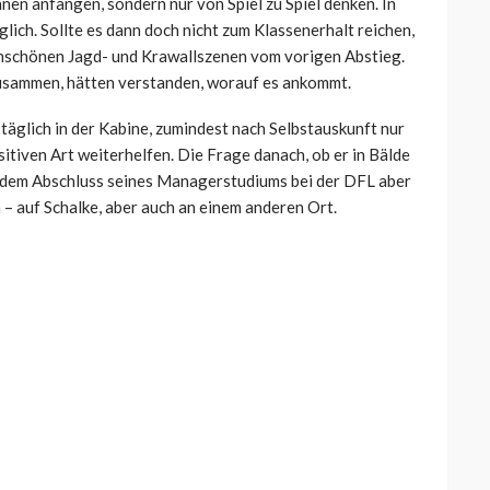
nen anfangen, sondern nur von Spiel zu Spiel denken. In
lich. Sollte es dann doch nicht zum Klassenerhalt reichen,
nschönen Jagd- und Krawallszenen vom vorigen Abstieg.
zusammen, hätten verstanden, worauf es ankommt.
l täglich in der Kabine, zumindest nach Selbstauskunft nur
sitiven Art weiterhelfen. Die Frage danach, ob er in Bälde
h dem Abschluss seines Managerstudiums bei der DFL aber
– auf Schalke, aber auch an einem anderen Ort.