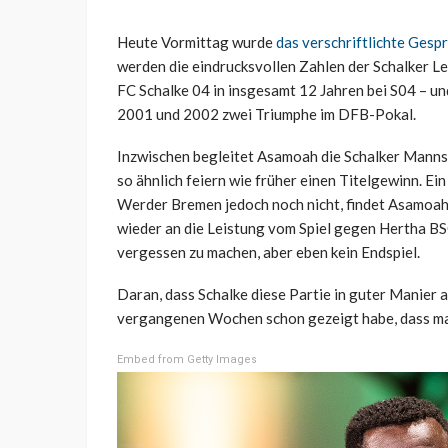
Heute Vormittag wurde
das verschriftlichte Ges
werden die eindrucksvollen Zahlen der Schalker Le
FC Schalke 04 in insgesamt 12 Jahren bei S04 – und
2001 und 2002 zwei Triumphe im DFB-Pokal.
Inzwischen begleitet Asamoah die Schalker Manns
so ähnlich feiern wie früher einen Titelgewinn. Ei
Werder Bremen jedoch noch nicht, findet Asamoah. 
wieder an die Leistung vom Spiel gegen Hertha BS
vergessen zu machen, aber eben kein Endspiel.
Daran, dass Schalke diese Partie in guter Manier 
vergangenen Wochen schon gezeigt habe, dass man
Embed from Getty Images