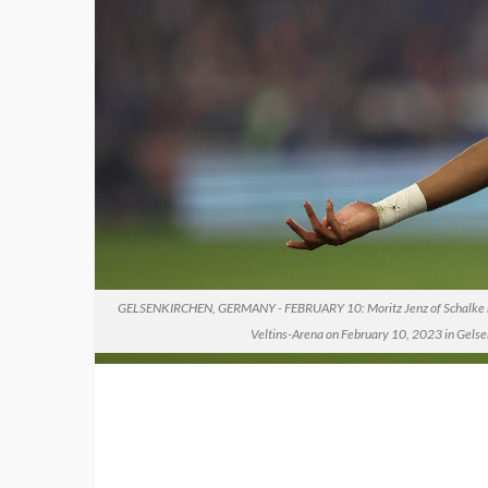
GELSENKIRCHEN, GERMANY - FEBRUARY 10: Moritz Jenz of Schalke rea
Veltins-Arena on February 10, 2023 in Gelse