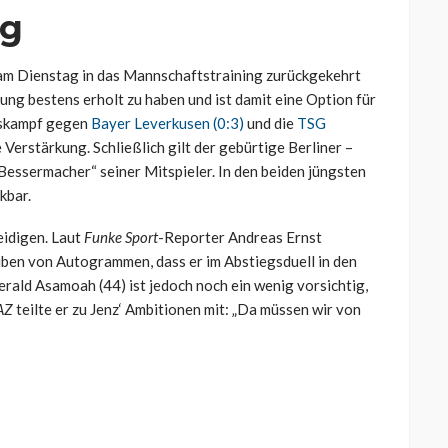
ig
 am Dienstag in das Mannschaftstraining zurückgekehrt
zung bestens erholt zu haben und ist damit eine Option für
gskampf gegen
Bayer Leverkusen (0:3)
und die
TSG
Verstärkung. Schließlich gilt der gebürtige Berliner –
„Bessermacher“ seiner Mitspieler. In den beiden jüngsten
kbar.
eidigen. Laut
Funke Sport
-Reporter Andreas Ernst
ben von Autogrammen, dass er im Abstiegsduell in den
rald Asamoah (44) ist jedoch noch ein wenig vorsichtig,
AZ
teilte er zu Jenz‘ Ambitionen mit: „Da müssen wir von