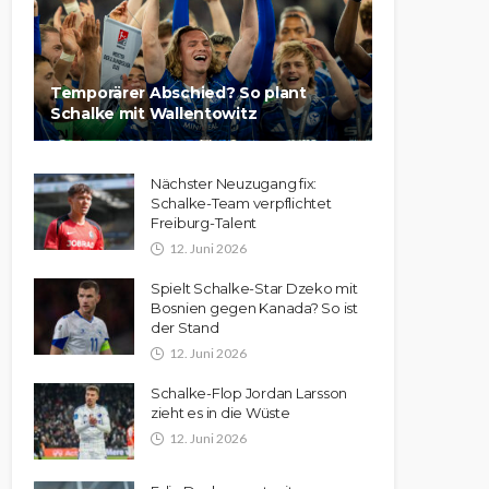
Temporärer Abschied? So plant
Schalke mit Wallentowitz
Nächster Neuzugang fix:
Schalke-Team verpflichtet
Freiburg-Talent
12. Juni 2026
Spielt Schalke-Star Dzeko mit
Bosnien gegen Kanada? So ist
der Stand
12. Juni 2026
Schalke-Flop Jordan Larsson
zieht es in die Wüste
12. Juni 2026