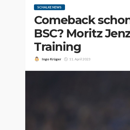
SCHALKE NEWS
Comeback schon
BSC? Moritz Jen
Training
Ingo Krüger
11. April 2023