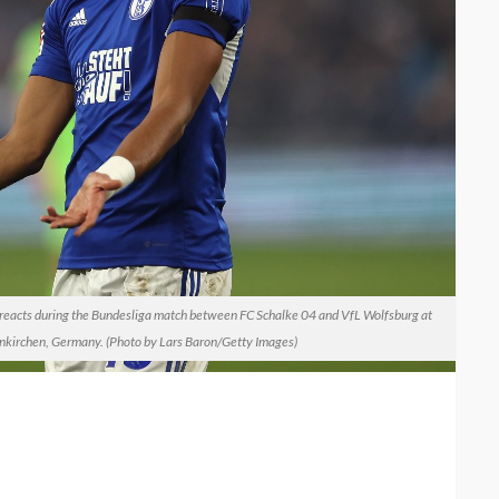
cts during the Bundesliga match between FC Schalke 04 and VfL Wolfsburg at
nkirchen, Germany. (Photo by Lars Baron/Getty Images)